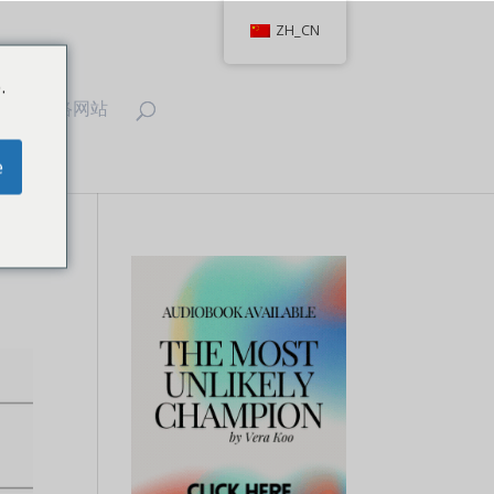
ZH_CN
.
T
联络网站
e