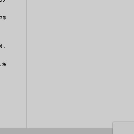
成为
严重
误，
，这