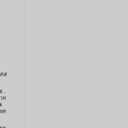
讲述
国，
们对
叛
动的