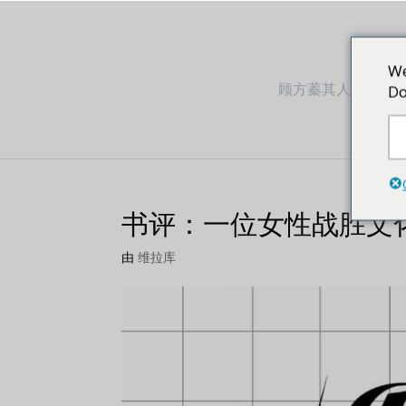
We
顾方蓁其人其事
Do
书评：一位女性战胜文
由
维拉库