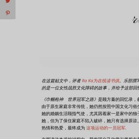
在这篇贴文中，评者
Ra Ka为在线读书俱
。乐部撰
的是一位女性战胜文化障碍的故事，并给予这部回
《巾帼枪神 世界冠军之路》
是顾方蓁的回忆录，
由于原生家庭非常传统，她仍然按照中国文化习俗
她的婚姻生活颐指气使，尤其因着家一是家中的独
她，但为了保住家庭不陷入破碎，她只有选择原谅
热情和热爱，最终成为
这项运动的一员冠军
.