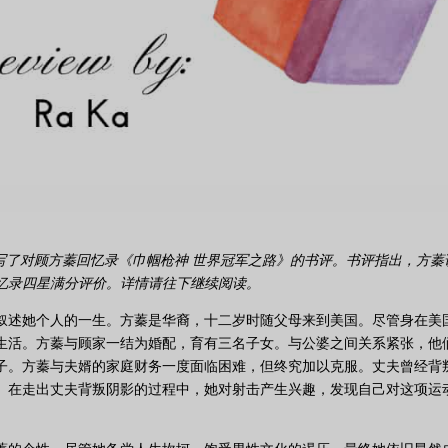
写了对顾方蓁回忆录《巾帼枪神 世界冠军之路》的书评。书评指出，方蓁
忆录四星满分评价。详情请往下继续阅读。
叙述她个人的一生。方蓁是华裔，十二岁时随父母来到美国。尽管身在美
生活。方蓁与顾家一结为婚配，育有三名子女。与公婆之间关系紧张，他
子。方蓁与夫婿的家庭财务一度面临困难，但终究加以克服。丈夫曾经背
。在走出丈夫背叛阴影的过程中，她对射击产生兴趣，发现自己对这项运