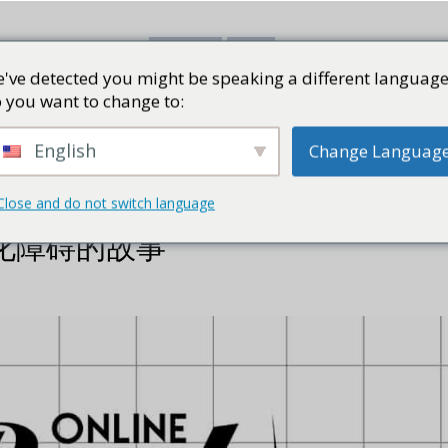
've detected you might be speaking a different language
书评
视频
网志
PRESS KI
 you want to change to:
English
Change Languag
Close and do not switch language
化障碍的故事