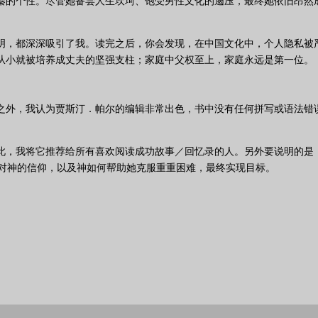
蓁的个性。尽管她备尝人生坎坷、饱受男性文化的遏压，最终她依旧昂然
明，都深深吸引了我。读完之后，你会发现，在中国文化中，个人隐私被
从小就被培养成丈夫的坚强支柱；家庭中父权至上，家庭永远是第一位。
之外，我认为贾斯汀．帕尔的编辑非常出色，书中没有任何拼写或语法错
此，我将它推荐给所有喜欢阅读成功故事／回忆录的人。另外要说明的是
对神的信仰，以及神如何帮助她克服重重困难，最终实现目标。