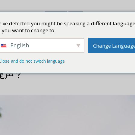
've detected you might be speaking a different language
书评
视频
网志
PRESS KI
 you want to change to:
English
Change Languag
Close and do not switch language
尾声？