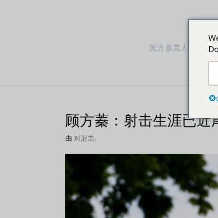
We
顾方蓁其人其事
Do
顾方蓁：射击生涯已近
由
对射击,