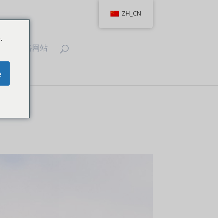
ZH_CN
.
T
联络网站
e