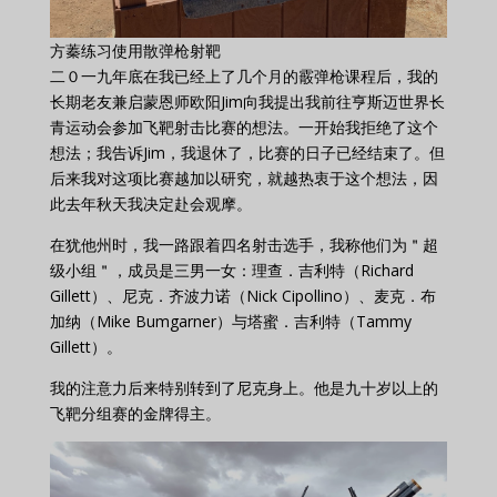
方蓁练习使用散弹枪射靶
二０一九年底在我已经上了几个月的霰弹枪课程后，我的
长期老友兼启蒙恩师欧阳Jim向我提出我前往亨斯迈世界长
青运动会参加飞靶射击比赛的想法。一开始我拒绝了这个
想法；我告诉Jim，我退休了，比赛的日子已经结束了。但
后来我对这项比赛越加以研究，就越热衷于这个想法，因
此去年秋天我决定赴会观摩。
在犹他州时，我一路跟着四名射击选手，我称他们为＂超
级小组＂，成员是三男一女：理查．吉利特（Richard
Gillett）、尼克．齐波力诺（Nick Cipollino）、麦克．布
加纳（Mike Bumgarner）与塔蜜．吉利特（Tammy
Gillett）。
我的注意力后来特别转到了尼克身上。他是九十岁以上的
飞靶分组赛的金牌得主。