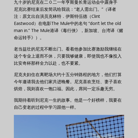
九十岁的尼克在二０二一年亨斯曼长青运动会中露身手
尼克比赛结束后发简讯给我说：“老人需出门。”（译者
注：原文出自演员克林特．伊斯特伍德（Clint
Eastwood）在电影The Mule中的名句 “don’t let the old
man in.” The Mule港译《毒行侠》，新加坡、台湾译《赌
命运转手》）。
老当益壮的尼克不断出门。看着他参加比赛激励我继续在
这个专业上退而不休，只要我够健康，即使我也不像投入
比安奇杯那样全力以赴，也不要紧。
尼克夫妇住在离靶场大约十五分钟路程的地方，他们打算
今年邀请我去他们家共进晚餐。尼克喜欢烹饪、妻子喜欢
烘焙，我则喜欢一饱口福。因此，席间一定乐趣无穷。
我期待着听到尼克一生的故事。他是一个好榜样，我要在
自己变老的过程中学习跟他一样。