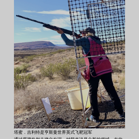
塔蜜．吉利特是亨斯曼世界英式飞靶冠军