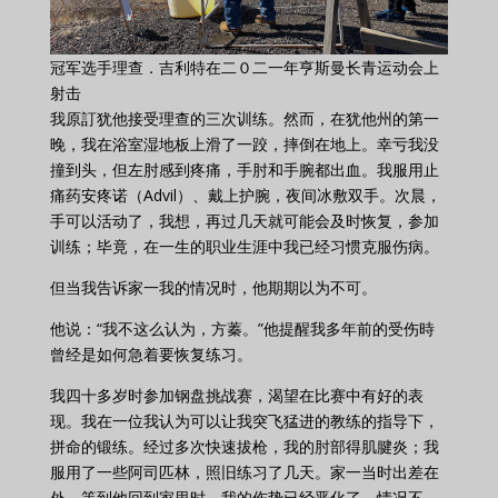
冠军选手理查．吉利特在二０二一年亨斯曼长青运动会上
射击
我原訂犹他接受理查的三次训练。然而，在犹他州的第一
晚，我在浴室湿地板上滑了一跤，摔倒在地上。幸亏我没
撞到头，但左肘感到疼痛，手肘和手腕都出血。我服用止
痛药安疼诺（Advil）、戴上护腕，夜间冰敷双手。次晨，
手可以活动了，我想，再过几天就可能会及时恢复，参加
训练；毕竟，在一生的职业生涯中我已经习惯克服伤病。
但当我告诉家一我的情况时，他期期以为不可。
他说：“我不这么认为，方蓁。”他提醒我多年前的受伤時
曾经是如何急着要恢复练习。
我四十多岁时参加钢盘挑战赛，渴望在比赛中有好的表
现。我在一位我认为可以让我突飞猛进的教练的指导下，
拼命的锻练。经过多次快速拔枪，我的肘部得肌腱炎；我
服用了一些阿司匹林，照旧练习了几天。家一当时出差在
外，等到他回到家里时，我的伤势已经恶化了。情况不