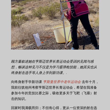
顾方蓁叙述她在亨斯迈世界长青运动会受训的见闻与感
想，畅谈这种见习不仅是为学习霰弹枪技能，她其实也从
终身射击选手等人身上学到新功课。
.
向终身射手学新功课
亨斯曼世界中老年运动会
去年十月，
我前往犹他州考察亨斯迈世界长青运动会，希望在我准备
参加今年的竞技比赛之际，吸收更多关于飞靶（飞碟）射
击的知识。
回家时我满载而归；不但有心得，更从一位资深的射击选