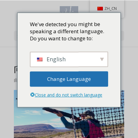
ZH_CN
We've detected you might be
speaking a different language.
选择页面
Do you want to change to:
English
向终身射手学新功课
Change Language
由
对射击,
Close and do not switch language