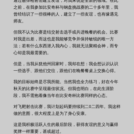
通过霰弹枪射击建立友谊，对我来说是全新的领域。在此
之前，在我参加比安奇杯与钢盘挑战赛的二十多年里，我
曾经结识了一些很棒的人，建立了一些友谊，也有缘遇见
师友。
但我不认为比赛是结交射击选手或共进晚餐的机会。比赛
对我是出差，而这也是我能够竞争并保持敏锐的唯一方
法；若有什么东西潜入我内心，我就无法聚精会神，而专
心却是我最需要的。
但是，当我从犹他州回家时，我却在想：我会想认识认识
一些选手、跟他们交往，跟他们在晚餐餐桌上交换心得。
我的目标始终是尽我所能。当然我也全力练习，好在今年
秋天的比赛中呈现最佳状况。但我也明白，在此生涯阶
段，我不需抱着像当年在比安奇杯比赛同样的心态。
对飞靶射击比赛，我计划起码要持续到二0二四年。我这样
做的意图，很大程度上是为了身心安康。
这是我积极活跃人生的最后阶段，获得友谊的意义与赢得
奖牌一样重要，甚或超过。