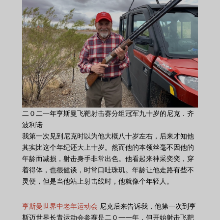
二０二一年亨斯曼飞靶射击赛分组冠军九十岁的尼克．齐
波利诺
我第一次见到尼克时以为他大概八十岁左右，后来才知他
其实比这个年纪还大上十岁。然而他的本领丝毫不因他的
年龄而减损，射击身手非常出色。他看起来神采奕奕，穿
着得体，也很健谈，时常口吐珠玑。年龄让他走路有些不
灵便，但是当他站上射击线时，他就像个年轻人。
亨斯曼世界中老年运动会
尼克后来告诉我，他第一次到亨
斯迈世界长青运动会参赛是二０一一年，但开始射击飞靶