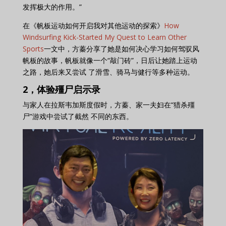
发挥极大的作用。”
在《帆板运动如何开启我对其他运动的探索》
How
Windsurfing Kick-Started My Quest to Learn Other
Sports
一文中，方蓁分享了她是如何决心学习如何驾驭风
帆板的故事，帆板就像一个“敲门砖”，日后让她踏上运动
之路，她后来又尝试 了滑雪、骑马与健行等多种运动。
2，体验殭尸启示录
与家人在拉斯韦加斯度假时，方蓁、家一夫妇在“猎杀殭
尸”游戏中尝试了截然 不同的东西。