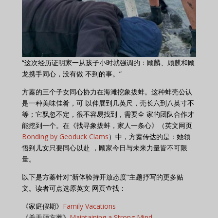
“这次经历证明家一从孩子小时就强调的：顾麟、顾麒和顾
龙携手同心，没有做 不到的事。”
方蓁的三个子女同心协力在海滩挖象拔蚌。这种蚌壳公认
是一种美味佳肴，可 以伸展到几英尺，壳长六到八英寸不
等；它飘忽不定，很不容易找到，需要全 家的团队合作才
能挖到一个。在《找寻象拔蚌，家人一条心》（英文网页
Bonding by Geoduck Clams
）中，方蓁传达的是：她领
悟到儿女只要同心以赴 ，顾家今日与未来力量皆不可限
量。
以下是方蓁针对“新体验持开放态度”主题抒写的更多贴
文。读者可点选原英文 网页查找：
《家庭假期》
Family Vacations
《关于顾方蓁》
Maintaining a Strong Mind