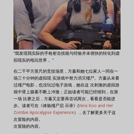
“我发现我实际的手枪射击技能与经验并未很快的转化到虚
拟现实的电玩世界 。”
在二千平方英尺的竞技场里，方蓁和她七位家人一同在一
场三十分钟的虚拟现 实游戏中努力消灭殭尸。方蓁从未看
过殭尸电影，也没玩过电子游戏，她在这 次刺激的虚拟游
戏中肾上腺素不断上冲激；正如读者可能已经猜到，在第
一场 比赛之后，方蓁又定要再尝试两次，看看是否能进
步。读者可在《体验殭尸启 示录》(
Vera Koo and Her
Zombie Apocalypse Experience
），去了解更多关于这
次冒险的内容。
次冒險的內容。