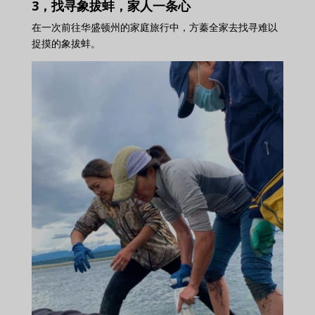
3，找寻象拔蚌，家人一条心
在一次前往华盛顿州的家庭旅行中，方蓁全家去找寻难以
捉摸的象拔蚌。