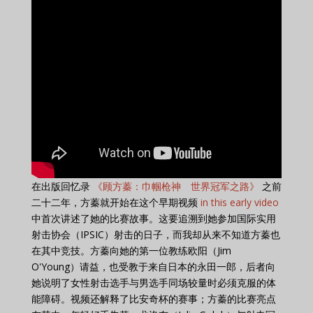
在出版回忆录
《顾方蓁：巾帼枪神 世界冠军之路》
之前
二十二年，方蓁就开始在这个早期视频
in this early video
中首次讲述了她的比赛故事。这要追溯到她参加国际实用
射击协会（IPSIC）射击的日子，而我却从来不知道方蓁也
在其中竞技。方蓁向她的第一位教练欧阳（Jim
O'Young）请益，也受教于来自日本的永田一郎，后者向
她说明了女性射击选手与男选手同场较量时必须克服的体
能障碍。视频还解释了比安奇杯的赛事；方蓁的比赛亮点