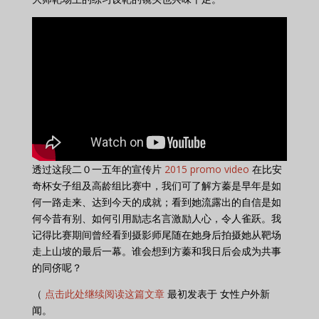
透过这段二０一五年的宣传片
2015 promo video
在比安
奇杯女子组及高龄组比赛中，我们可了解方蓁是早年是如
何一路走来、达到今天的成就；看到她流露出的自信是如
何今昔有别、如何引用励志名言激励人心，令人雀跃。我
记得比赛期间曾经看到摄影师尾随在她身后拍摄她从靶场
走上山坡的最后一幕。谁会想到方蓁和我日后会成为共事
的同侪呢？
（
点击此处继续阅读这篇文章
最初发表于 女性户外新
闻。