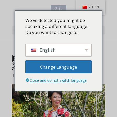
ZH_CN
We've detected you might be
speaking a different language.
选择页面
Do you want to change to:
English
顾方蓁射击生涯的高光时
刻
Change Language
由
维拉库
Close and do not switch language