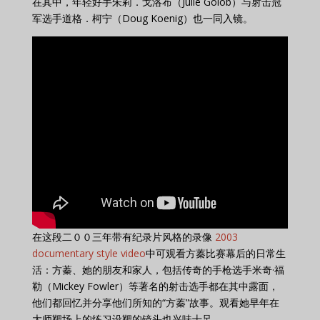
在其中，年轻好手朱莉．戈洛布（Julie Golob）与射击冠
军选手道格．柯宁（Doug Koenig）也一同入镜。
在这段二００三年带有纪录片风格的录像
2003
documentary style video
中可观看方蓁比赛幕后的日常生
活：方蓁、她的朋友和家人，包括传奇的手枪选手米奇·福
勒（Mickey Fowler）等著名的射击选手都在其中露面，
他们都回忆并分享他们所知的“方蓁”故事。观看她早年在
大师靶场上的练习设靶的镜头也兴味十足。