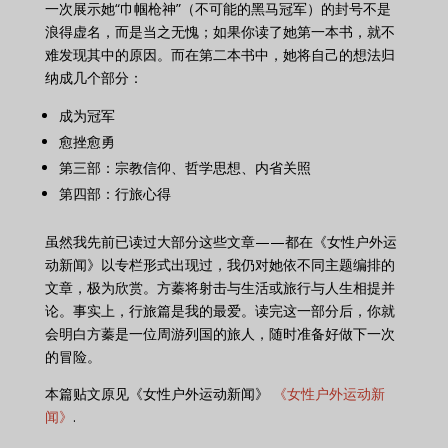
一次展示她“巾帼枪神”（不可能的黑马冠军）的封号不是
浪得虚名，而是当之无愧；如果你读了她第一本书，就不
难发现其中的原因。而在第二本书中，她将自己的想法归
纳成几个部分：
成为冠军
愈挫愈勇
第三部：宗教信仰、哲学思想、内省关照
第四部：行旅心得
虽然我先前已读过大部分这些文章——都在《女性户外运
动新闻》以专栏形式出现过，我仍对她依不同主题编排的
文章，极为欣赏。方蓁将射击与生活或旅行与人生相提并
论。事实上，行旅篇是我的最爱。读完这一部分后，你就
会明白方蓁是一位周游列国的旅人，随时准备好做下一次
的冒险。
本篇贴文原见《女性户外运动新闻》
《女性户外运动新
闻》
.