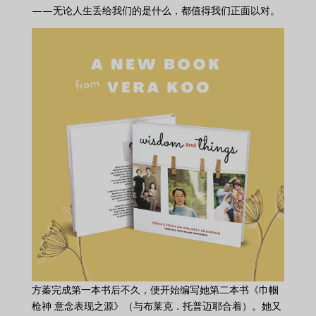
——无论人生丢给我们的是什么，都值得我们正面以对。
方蓁完成第一本书后不久，便开始编写她第二本书《巾帼
枪神 意念表现之源》（与布莱克．托普迈耶合着）。她又