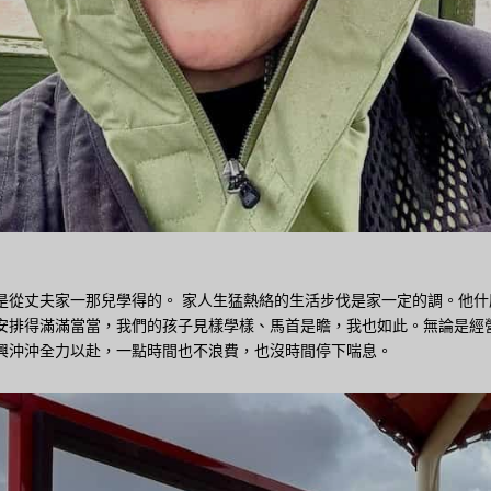
是從丈夫家一那兒學得的。 家人生猛熱絡的生活步伐是家一定的調。他什
安排得滿滿當當，我們的孩子見樣學樣、馬首是瞻，我也如此。無論是經
興沖沖全力以赴，一點時間也不浪費，也沒時間停下喘息。