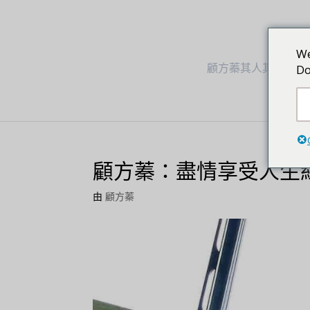
We
顧方蓁其人其事
Do
顧方蓁：盡情享受人生
由
顧方蓁