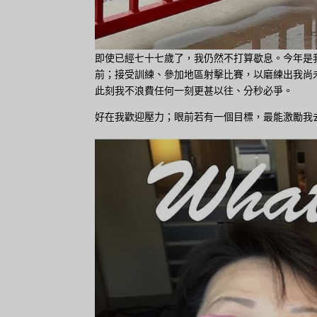
即使已經七十七歲了，我仍然不打算歇息。今年是
前；接受訓練、參加地區射擊比賽，以磨練出我尚
此刻我不浪費任何一刻更甚以往、分秒必爭。
好在我歡迎壓力；眼前若有一個目標，最能激勵我