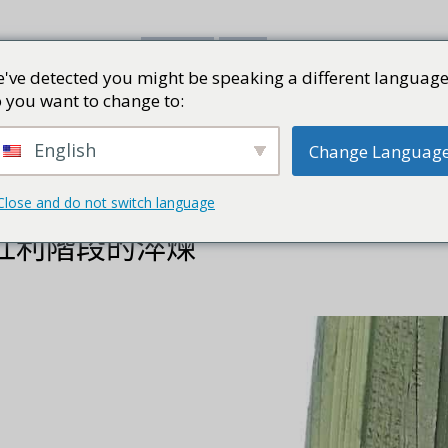
've detected you might be speaking a different language
書評
視頻
部落格
PRESS K
 you want to change to:
English
Change Languag
Close and do not switch language
紅利階段的淬煉