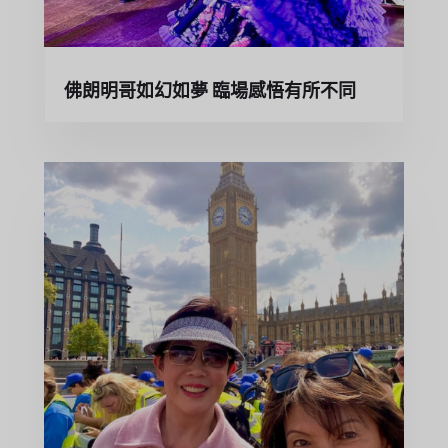
佛朗明哥如幻如夢 臨場感悟有所不同