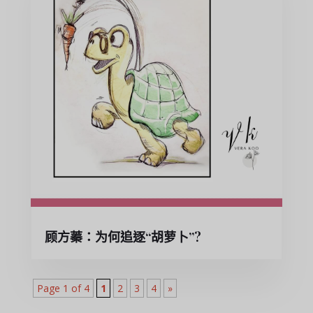
顾方蓁：为何追逐“胡萝卜”?
Page 1 of 4
1
2
3
4
»