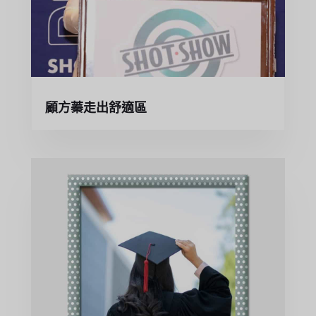
顧方蓁走出舒適區