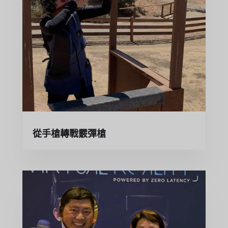
從手槍轉戰霰彈槍