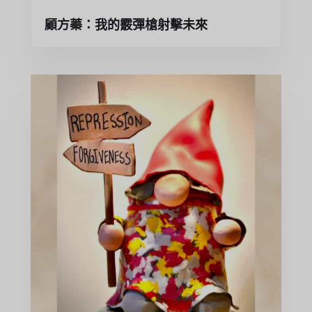
顧方蓁：我的霰彈槍射擊未來