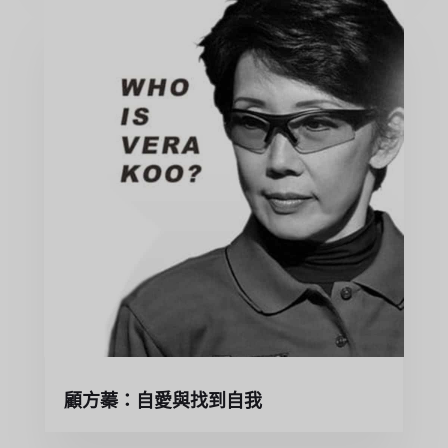
顧方蓁：自愛與找到自我