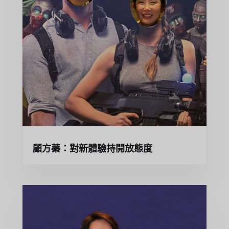
顧方蓁：對新體驗持開放態度