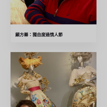
顧方蓁：獨自度過情人節