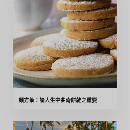
顧方蓁：論人生中曲奇餅乾之重要