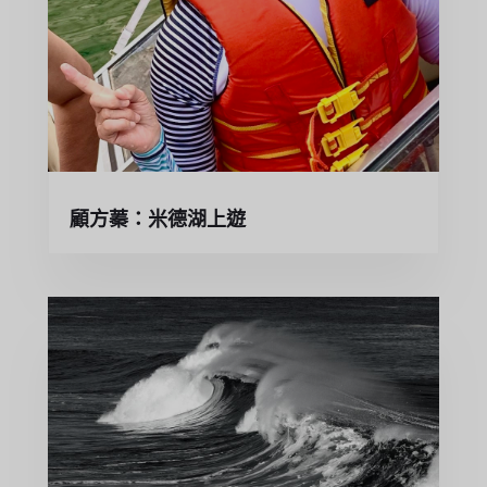
顧方蓁：米德湖上遊