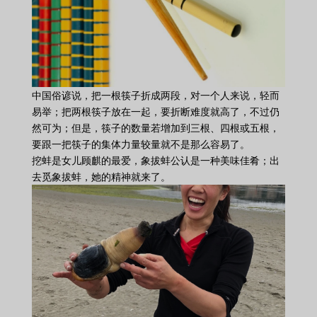
中国俗谚说，把一根筷子折成两段，对一个人来说，轻而
易举；把两根筷子放在一起，要折断难度就高了，不过仍
然可为；但是，筷子的数量若增加到三根、四根或五根，
要跟一把筷子的集体力量较量就不是那么容易了。
挖蚌是女儿顾麒的最爱，象拔蚌公认是一种美味佳肴；出
去觅象拔蚌，她的精神就来了。