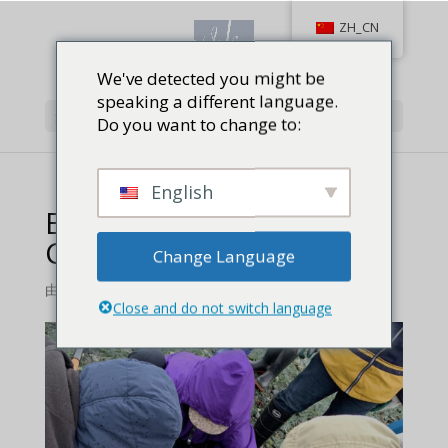
ZH_CN
We've detected you might be
speaking a different language.
选择页面
Do you want to change to:
English
Bonding by Geoduck
Clams
Change Language
由
对射击,
Close and do not switch language