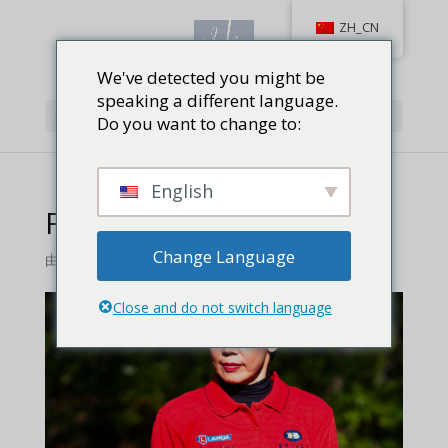
ZH_CN
We've detected you might be
speaking a different language.
选择页面
Do you want to change to:
English
Featuring Vera Koo
Change Language
由
维拉库
|
1 条评论
Close and do not switch language