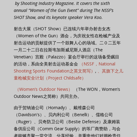
by Shooting Industry Magazine. It covers the sixth
annual “Women of the Gun Event” during The NSSF’s
SHOT Show, and its keynote speaker Vera Koo.
射击大展（SHOT Show）已连续六年举办射击女杰
（Women of the Gun）酒会，为庆祝女性在枪械产业及
射击运动的贡献提供了一个鼓舞人心的场域。二０二五年
一月二十二日在拉斯韦加斯威尼斯人酒店（The
Venetian）宫殿（Palazzo）宴会厅举行的这场备受瞩目
的活动，系由全美射击运动基金会
（NSSF，National
Shooting Sports Foundation之英文简写）
,
、其旗下之儿
童枪械安全计划（Project Childsafe）
（Women’s Outdoor News）
（The WON，Women’s
Outdoor News之简称）共同主办。
由于贺纳迪公司（Hornady）、戴维森公司
（Davidson's）、贝内利公司（Benelli）、儒格公司
（Ruger）、贝奇防卫公司（Bestie Defense）及康姆装
备供应公司（Comm Gear Supply）的等厂商赞助，与会
者能够齐聚一堂交流、分享经验，并重申他们对拥枪责任