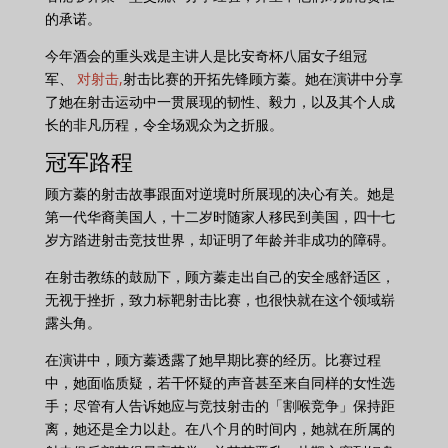
的承诺。
今年酒会的重头戏是主讲人是比安奇杯八届女子组冠
军、
对射击,
射击比赛的开拓先锋顾方蓁。她在演讲中分享
了她在射击运动中一贯展现的韧性、毅力，以及其个人成
长的非凡历程，令全场观众为之折服。
冠军路程
顾方蓁的射击故事跟面对逆境时所展现的决心有关。她是
第一代华裔美国人，十二岁时随家人移民到美国，四十七
岁方踏进射击竞技世界，却证明了年龄并非成功的障碍。
在射击教练的鼓励下，顾方蓁走出自己的安全感舒适区，
无视于挫折，致力标靶射击比赛，也很快就在这个领域崭
露头角。
在演讲中，顾方蓁透露了她早期比赛的经历。比赛过程
中，她面临质疑，若干怀疑的声音甚至来自同样的女性选
手；尽管有人告诉她应与竞技射击的「割喉竞争」保持距
离，她还是全力以赴。在八个月的时间内，她就在所属的