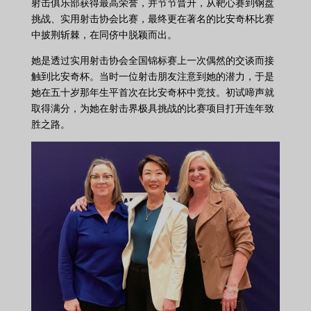
射击俱乐部获得最高荣誉，并节节晋升，从靶心赛到钢盘
挑战、实用射击协会比赛，最终更在著名的比安奇杯比赛
中披荆斩棘，在同侪中脱颖而出。
她是透过实用射击协会全国锦标赛上一次偶然的交谈而接
触到比安奇杯。当时一位射击朋友注意到她的潜力，于是
她在五十岁那年生平首次在比安奇杯中竞技。初试啼声就
取得满分，为她在射击界极具挑战的比赛项目打开连年致
胜之路。