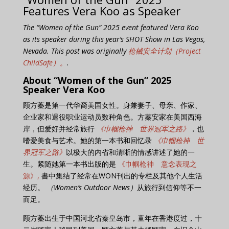
Features Vera Koo as Speaker
The “Women of the Gun” 2025 event featured Vera Koo
as its speaker during this year’s SHOT Show in Las Vegas,
Nevada. This post was originally
枪械安全计划（Project
ChildSafe）。
.
About “Women of the Gun” 2025
Speaker Vera Koo
顾方蓁是第一代华裔美国女性。身兼妻子、母亲、作家、
企业家和退役职业运动员数种角色。方蓁安家在美国西海
岸，但爱好并经常旅行
《巾帼枪神 世界冠军之路》
，也
嗜爱美食与艺术。她的第一本书和回忆录
《巾帼枪神 世
界冠军之路》
以极大的内省和清晰的情感讲述了她的一
生。紧随她第一本书出版的是
《巾帼枪神 意念表现之
源》,
書中集结了经常在WON刊出的专栏及其他个人生活
经历。
（Women’s Outdoor News）
从旅行到信仰等不一
而足。
顾方蓁出生于中国河北省秦皇岛市，童年在香港度过，十