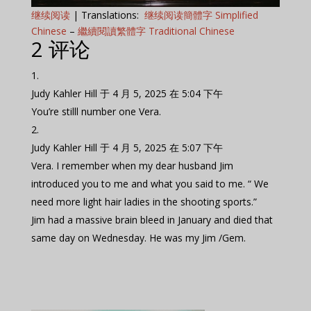
继续阅读
| Translations:
继续阅读簡體字 Simplified
Chinese
–
繼續閱讀繁體字 Traditional Chinese
2 评论
Judy Kahler Hill
于 4 月 5, 2025 在 5:04 下午
You’re stilll number one Vera.
Judy Kahler Hill
于 4 月 5, 2025 在 5:07 下午
Vera. I remember when my dear husband Jim
introduced you to me and what you said to me. “ We
need more light hair ladies in the shooting sports.”
Jim had a massive brain bleed in January and died that
same day on Wednesday. He was my Jim /Gem.