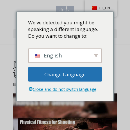
ZH_CN
We've detected you might be
speaking a different language.
选择页面
Do you want to change to:
English
顾方蓁：射击选手的体能
训练
Change Language
由
维拉库
|
2 评论
Close and do not switch language