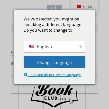
ZH_CN
We've detected you might be
speaking a different language.
选择页面
Do you want to change to:
English
字字由衷
Change Language
由
维拉库
Close and do not switch language