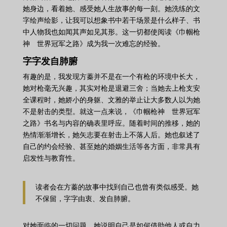
她身边，看着她、感受她人生故事的每一刻。她洗练的文
字绘声绘影，让我可以想象书中若干场景是什么样子、书
中人物我也如闻其声如见其形。这一切都使阅读《巾帼枪
神 世界冠军之路》成为我一次难忘的经验。
字字发自肺腑
有趣的是，我发现方蓁并不是在一个有枪的环境中长大，
她对枪毫无兴趣，其实对枪是退避三舍；当她去上枪支安
全课程时，她娇小的身躯、文雅的举止让大多数人以为她
不是射击的类型。就这一点来说，《巾帼枪神 世界冠军
之路》书名与内容的确表里呼应。随着时间的推移，她的
热情渐渐增长，她矢志要在射击上不落人后。她也叙述了
自己的约会经验、甚至她的婚姻生活等各方面，非常具有
启发性与教育性。
读者会在方蓁的故事中找到自己也曾有类似感受。她
不保留，字字由衷、发自肺腑。
对她面临的一切问题，她说明自己是如何借助他人或自力