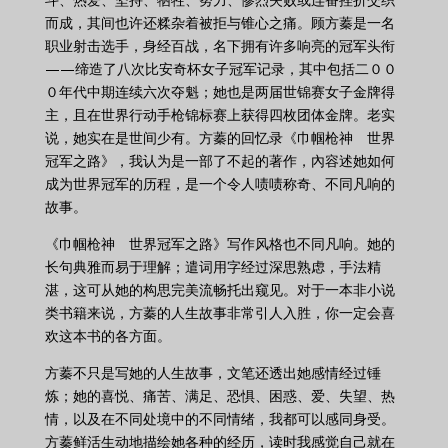
而成，其间也许还糅杂着被拒与锥心之痛。顾方蓁是一名
职业射击选手，身经百战，名下拥有许多响亮的冠军头衔
——缔造了八次比安奇杯女子冠军记录，其中包括二００
０年代中期连续六次夺魁；她也是两届世锦赛女子金牌得
主，且在世界行动手枪锦标赛上获得四枚团体金牌。老实
说，她实在是世间少有。方蓁的回忆录《巾帼枪神 世界
冠军之路》，我认为是一部了不起的著作，內容述她如何
成为世界冠军的历程，是一个令人啧啧称奇、不同凡响的
故事。
《巾帼枪神 世界冠军之路》写作风格也不同凡响。她的
长句典雅而易于理解；遣词用字经过深思熟虑，手法精
湛，这可从她的构思完美流畅托出窥见。对于一本非小说
类书籍来说，方蓁的人生故事非常引人入胜，你一定会喜
欢这本书的各方面。
方蓁不只是写她的人生故事，文笔还透出她感情经过锤
炼；她的喜悦、痛苦、满足、恐惧、困惑、爱、失望、热
情，以及在不同处境中的不同情绪，我都可以感同身受。
方蓁鲜活生动地描绘她各种的经历，读时我感觉自己就在