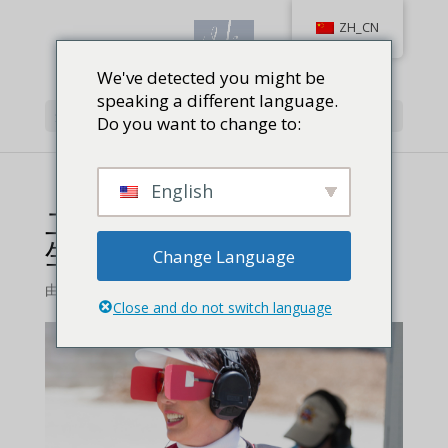
ZH_CN
We've detected you might be
speaking a different language.
选择页面
Do you want to change to:
English
二十五码：设定射击与人
生的小目标
Change Language
由
对射击,
Close and do not switch language