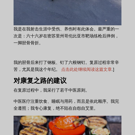
我是在我射击生涯中受伤、养伤时有此体会。最严重的一
次是：六十六岁在密苏里州哥伦比亚市靶场练枪后摔倒，
一脚胫骨骨折。
我的胫骨后来打了钢板、钉了六根钢钉。复原过程非常辛
苦，尤其是我这个年纪。
点击此处继续阅读这篇文章
.]
对康复之路的建议
在复原过程中，我采行了若干中医原则。
中医医疗注重饮食、睡眠与用药，而且是依此顺序。我完
全遵照；我专心康复，绝不陷在自怨自艾里。