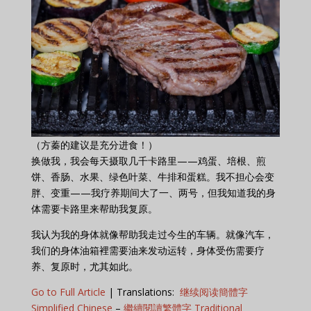
（方蓁的建议是充分进食！）
换做我，我会每天摄取几千卡路里——鸡蛋、培根、煎
饼、香肠、水果、绿色叶菜、牛排和蛋糕。我不担心会变
胖、变重——我疗养期间大了一、两号，但我知道我的身
体需要卡路里来帮助我复原。
我认为我的身体就像帮助我走过今生的车辆。就像汽车，
我们的身体油箱裡需要油来发动运转，身体受伤需要疗
养、复原时，尤其如此。
Go to Full Article
| Translations:
继续阅读簡體字
Simplified Chinese
–
繼續閱讀繁體字 Traditional