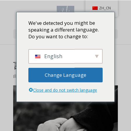
ZH_CN
We've detected you might be
speaking a different language.
选择页面
Do you want to change to:
English
言者谆谆听者藐藐时
Change Language
由
对射击,
Close and do not switch language