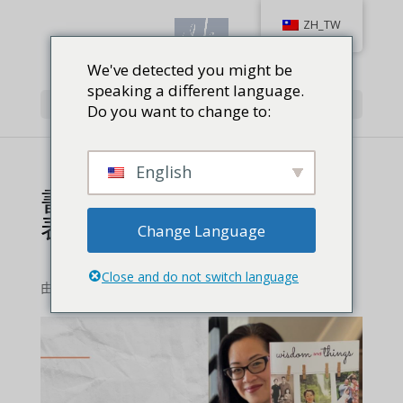
ZH_TW
We've detected you might be
speaking a different language.
Select Page
Do you want to change to:
English
書目：《巾幗槍神 意念
表現之源》 作者：朴朱莉
Change Language
（Julie Park）
Close and do not switch language
由
顧方蓁