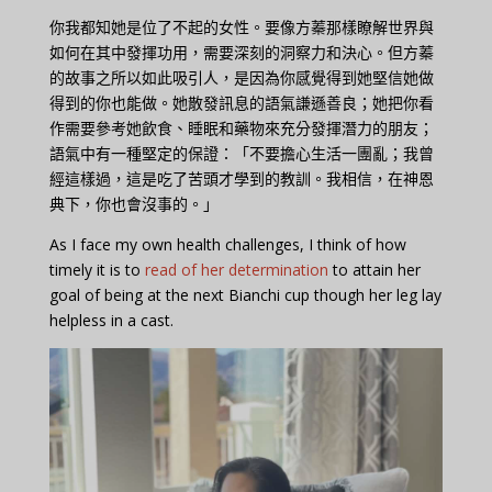
你我都知她是位了不起的女性。要像方蓁那樣瞭解世界與
如何在其中發揮功用，需要深刻的洞察力和決心。但方蓁
的故事之所以如此吸引人，是因為你感覺得到她堅信她做
得到的你也能做。她散發訊息的語氣謙遜善良；她把你看
作需要參考她飲食、睡眠和藥物來充分發揮潛力的朋友；
語氣中有一種堅定的保證：「不要擔心生活一團亂；我曾
經這樣過，這是吃了苦頭才學到的教訓。我相信，在神恩
典下，你也會沒事的。」
As I face my own health challenges, I think of how
timely it is to
read of her determination
to attain her
goal of being at the next Bianchi cup though her leg lay
helpless in a cast.