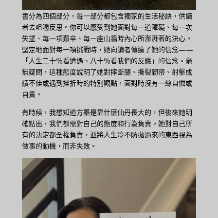
書分為四個部分，每一部分都包含獨家的生活秘訣，供讀
者去咀嚼反思。你可以感受到她面對每一道障礙、每一次
失望、每一項艱辛、每一座山牆時內心所澎湃著的決心。
堅定地面對每一項挑戰時，她向讀者傳達了她的信念——
「人生二十％看遭遇、八十％看我們的反應」的信念。毫
無疑問，這種態度說明了她對摔斷腿、撕裂韌帶、射擊成
績不佳或遇到挫折時的特別觀點，面對時沒有一絲自憐或
自責。
有時候，我想知道方蓁是靠什麼仙丹長大的，但後來她明
確點出，我們都需對自己的態度和行為負責。她對自己所
有的決定都全權負責，並將人生冷不防拋過來的東西視為
做事的動機，而非失敗。