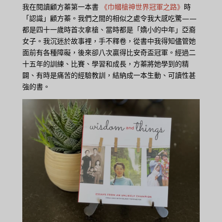
我在閱讀顧方蓁第一本書
《巾
幗槍神
世界冠軍之路》
時
「認識」顧方蓁。我們之間的相似之處令我大感吃驚——
都是四十一歲時首次拿槍、當時都是「嬌小的中年」亞裔
女子。我沉迷於故事裡，手不釋卷，從書中我得知儘管她
面前有各種障礙，後來卻八次贏得比安奇盃冠軍。經過二
十五年的訓練、比賽、學習和成長，方蓁將她學到的精
闢、有時是痛苦的經驗教訓，結納成一本生動、可讀性甚
強的書。