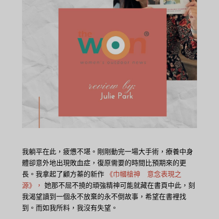
我躺平在此，疲憊不堪。剛剛動完一場大手術，療養中身
體卻意外地出現敗血症，復原需要的時間比預期來的更
長。我拿起了顧方蓁的新作
《巾幗槍神 意念表現之
源》，
她那不屈不撓的頑強精神可能就藏在書頁中此，刻
我渴望讀到一個永不放棄的永不倒故事，希望在書裡找
到。而如我所料，我沒有失望。