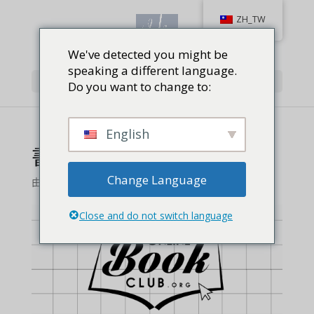
ZH_TW
We've detected you might be
speaking a different language.
Select Page
Do you want to change to:
English
書評：啟發各世代
Change Language
由
顧方蓁
|
1 comment
Close and do not switch language