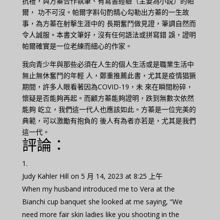
抗禮，與方蓁合作執筆、有寫書經驗（主要為小說）的帕
爾， 功不可沒。帕爾字斟句酌精心勾勒出方蓁的一生故
事，為方蓁在射擊生涯中的 長期奮鬥做見證，筆調自然而
令人誠服。本書文筆好，沒有任何語法或拼寫錯 誤，證明
帕爾確實是一位老練而細心的作家。
我向青少年與那些必須在人生的個人生活或是職業生活中
無止無休奮鬥的年輕 人，鄭重推薦此書，尤其是疫情猖獗
期間，許多人眼看著因為COVID-19，未 來在瞬間粉碎，
懷疑是否能夠再起。而顧方蓁能夠證明，跌到無數次依然
能夠 屹立，我們這一代人也應該如此。方蓁是一位完美的
典範，可以激勵有抱負的 後人有為者亦若是，尤其是我們
這一代。
評論：
Judy Kahler Hill
on 5 月 14, 2023 at 8:25 上午
When my husband introduced me to Vera at the
Bianchi cup banquet she looked at me saying, “We
need more fair skin ladies like you shooting in the