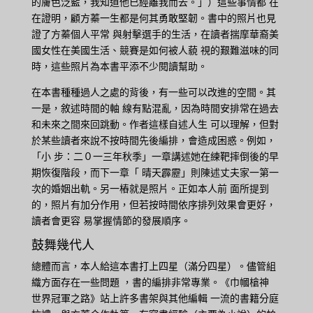
的膚色泛藍，我知道他已經離我而去。」）這些事情都 在
在證明，顧方蓁一生都是何其勇敢堅韌。書中的照片也見
證了方蓁個人平常 與射擊選手的生活，在讀者揣摩華裔美
國女性在美國生活、競賽是如何被人藐 視的艱難滋味的同
時，這些照片為本書平添不少閱讀幫助。
在本書種種過人之處的背後，有一些可以改進的空間。其
一是，敘述時間的軸 線有點混亂，因為時間安排常在過去
和未來之間來回跳動。作者這樣自述人生 可以理解，但對
於某些讀者來說不按時間先後編排，會造成困惑。例如，
「小 步：二０一三年秋季」一章講述她在練靶摔倒後的早
期恢復階段，而下一章「 晴天霹靂」則陳述丈夫家一第一
次的婚姻出軌。另一樁就是照片。正如本人前 面所提到
的，照片有加分作用，但若按時間依序排列效果會更好，
讀者會更容 易掌握情節的發展順序。
鼓舞幾代人
總體而言，本人給這本書打上四星（滿分四星）。儘管組
織方面存在一些問題 ，書的編排非常專業。《巾幗槍神
世界冠軍之路》站上許多書架與其他編輯 一流的書籍分庭