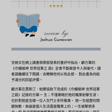
甘納文在網上讀書俱樂部發表的書評中指出，顧方蓁的
《巾幗槍神 世界冠軍之 路》定會不斷啟發今人與後代。讀
者請繼續往下閱讀、去瞭解他何以有此想、 對此書為何給
予滿分的四星評價。
顧方蓁在賈斯汀．帕爾協助下完成的《巾幗槍神 世界冠軍
之路》記錄的方蓁一 生；不僅著眼於她的職業射擊生涯，
也針對她是怎樣一位人生鬥士多所著墨。 她一生經歷的問
題無數，無論是個人生活還是職業上的；一生被擊倒多
次，但 每次摔倒後她都重新站起來，而且強過以往。就在