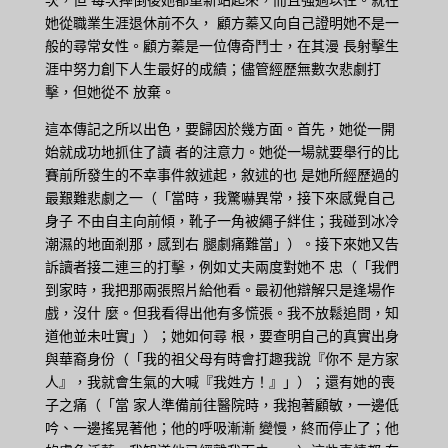
她從職業生涯退休前不久， 顧方蓁又向自己證明她不是一
般的尋常女性。顧方蓁是一位傳奇鬥士，在其漫 長射擊生
涯中努力創下人生最好的成績；儘管經歷無數次悲劇打
擊，但她從不 放棄。
這本傳記之所以出色，要歸因於幾方面。首先，她從一開
始就成功地抓住了讀 者的注意力。她從一場就要舉行的比
賽前所發生的不幸事件敘述起，敘述的也 是她所經歷過的
最艱難悲劇之一（「當時，我驚嚇異常，接下來感覺自己
身子 不由自主向前傾，靴子一角被繩子絆住；我碰到冰冷
潮濕的地面剎那，感到右 腿劇痛難當」）。接下來她又告
訴讀者接二連三的打擊，例如丈夫兩度對她不 忠（「我們
到家時，我把那兩張照片給他看。最初他辯解只是逢場作
戲，沒什 麼。但我看得出他有多慌張。我不放鬆追問，知
道他並未吐實」）；她如何尋 根，要查明自己的真實出身
與華裔身份（「我的祖父母有時會打趣我說『你不 是方家
人』，我就會生氣的大喊『我姓方！』」）；還有她的喪
子之痛（「當 家人準備前往醫院時，我抱著顧敏，一邊低
吟、一邊搖晃著他；他的呼吸漸漸 變慢，終而停止了；他