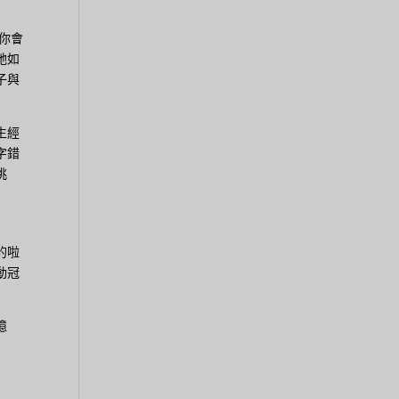
你會
她如
子與
生經
字錯
挑
的啦
動冠
憶