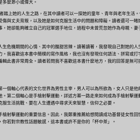
是多麼渺小或偉大。
讀者踏上她的人生之路，在其中讀者可以一探她的童年、青年與老年生活。
受傷與丈夫背叛，以及她是如何克服生活中的問題和障礙。讀者還可一睹
事，她卻能夠確立自己的冠軍選手地位，過程中未曾荒忽她作為母親、妻
人生危機期間的心情、其中的酸甜苦辣。讀著讀著，我發現自己對她的人
力。我喜歡這本書中簡樸的寫作風格，我也沒有發現任何語法、拼寫或打
編輯此書非常周全。讀者若問我不喜歡這本書什麼地方，我的回答是無可
第一個軸心代表的文化世界為男性主宰，男人可以為所欲為，女人只是他
地。第二個軸心是手槍射擊運動，詳述方蓁一路走來如何成為手槍射擊運
克服生活挑戰、要在人生遭遇中尋求天來智慧，信仰之必要。
手槍射擊運動的重要信息。因此，我鄭重推薦給想閱讀成功基督徒女性回
，你若對宗教性話題敏感，這本書或許不是你的「杯中茶」。