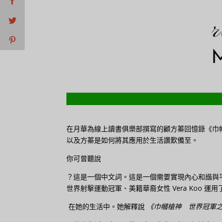
在月華為線上讀書俱樂部撰寫的顧方蓁回憶錄《巾
以及方蓁是如何將其應用於生活讚歎備至。
你可曾聽說
？這是一個中文詞。這是一個需要實現內心和諧與
世界射擊運動冠軍、美籍華裔女性 Vera Koo 運
在她的生活中。她解釋說
《巾幗槍神 世界冠軍