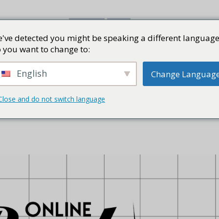
've detected you might be speaking a different language
書評
視頻
部落格
PRESS K
 you want to change to:
English
Change Languag
Close and do not switch language