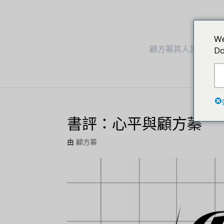
We
顧方蓁其人其事
Do
書評：心平與顧方蓁
由
顧方蓁