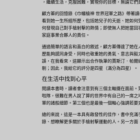
，繼續生活，克服困難，實現你的目標，無論它們
顧方蓁的回憶錄《巾幗槍神 世界冠軍之路》帶著
看到她一生所經所歷，包括她兒子的夭逝、她如何
何發現自己對手槍射擊的熱情；即使無人把她當回
家庭事業合夥人的責任。
通過簡單的語言和直白的敘述，顧方蓁傳達了她在
歷能夠感同身受，同時也敬重她的勇氣、意志與毅
誤，在我看來，這顯示出合作執筆的賈斯汀．帕爾
剔；因此，我給它的評分是四星（滿分為四星）。
在生活中找到心平
閱讀本書時，讀者會注意到有三個主軸擺在面前。
啦隊，很難在男人說了算的世界中有自己的一席之
軍的諸般細節。第三個也是最後一個軸心強調若要
總的來說，這是一本具有啟發性的佳作，書中充滿
錄、想瞭解更多關於手槍射擊運動的人。另一方面