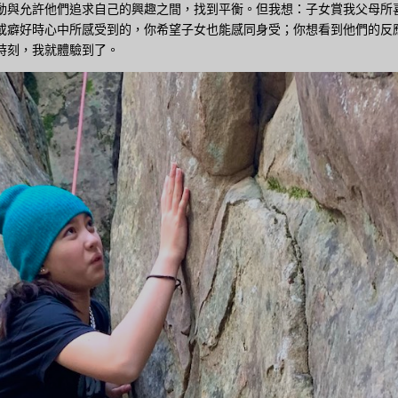
動與允許他們追求自己的興趣之間，找到平衡。但我想：子女賞我父母所
或癖好時心中所感受到的，你希望子女也能感同身受；你想看到他們的反
時刻，我就體驗到了。