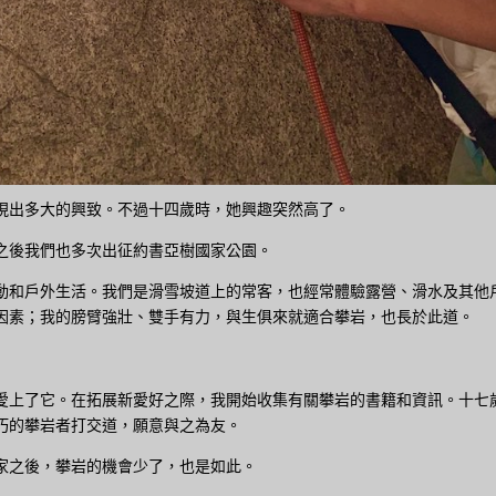
現出多大的興致。不過十四歲時，她興趣突然高了。
之後我們也多次出征約書亞樹國家公園。
動和戶外生活。我們是滑雪坡道上的常客，也經常體驗露營、滑水及其他
因素；我的膀臂強壯、雙手有力，與生俱來就適合攀岩，也長於此道。
愛上了它。在拓展新愛好之際，我開始收集有關攀岩的書籍和資訊。十七
巧的攀岩者打交道，願意與之為友。
家之後，攀岩的機會少了，也是如此。