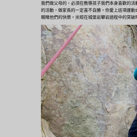
我們做父母的，必須在教導孩子我們本身喜歡的活
的活動，做家長的一定喜不自勝。你愛上這項運動
親睹他們的快樂。米婭在城堡岩攀岩過程中的突破