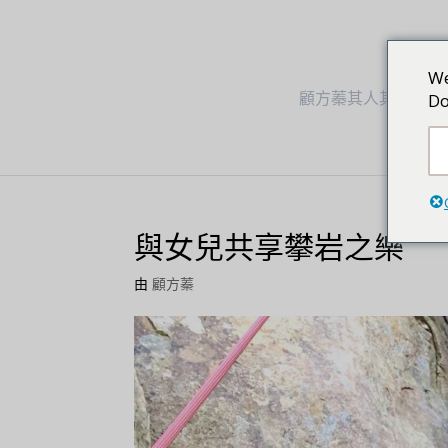
We
顧方蓁其人其事
Do
與女兒共享攀岩之樂
由
顧方蓁