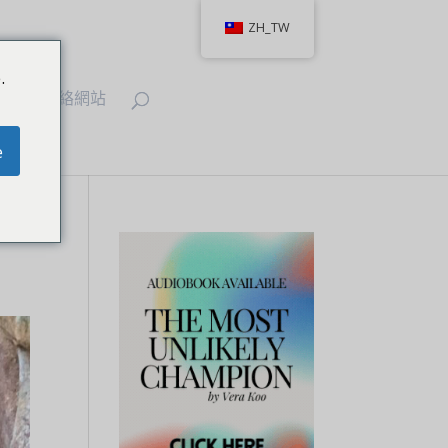
ZH_TW
.
IT
聯絡網站
e