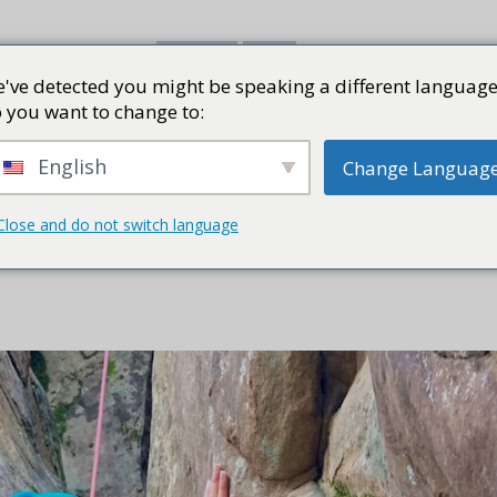
've detected you might be speaking a different language
書評
視頻
部落格
PRESS K
 you want to change to:
English
Change Languag
Close and do not switch language