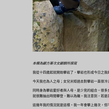
本欄為顧方蓁次女顧麒所撰寫
我從十四歲起就開始攀岩了，攀岩也形成今日之我
今天我也為人之母；女兒米婭過去對攀岩一直很冷
同時身為攀岩愛好者與人母，是少見的組合。很多
就很難抽出時間攀登，難以為繼。我注意到，若是
這幾年我的情況就是這樣。我一年會攀上幾次，但