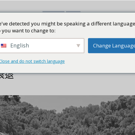
've detected you might be speaking a different language
書評
視頻
部落格
PRESS K
 you want to change to:
English
Change Languag
Close and do not switch language
衰退