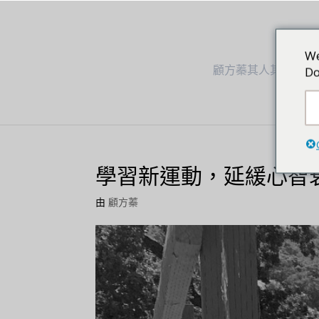
We
顧方蓁其人其事
Do
學習新運動，延緩心智
由
顧方蓁