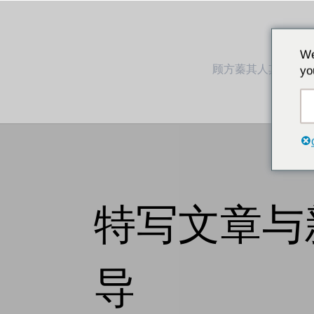
We
顾方蓁其人其事
yo
特写文章与
导