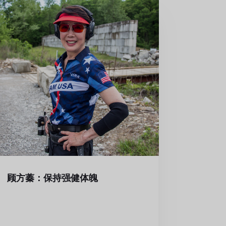
顾方蓁：保持强健体魄