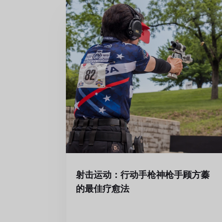
射击运动：行动手枪神枪手顾方蓁
的最佳疗愈法