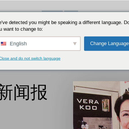
've detected you might be speaking a different language. D
书评
视频
网志
PRESS K
u want to change to:
English
Change Language
Close and do not switch language
新闻报