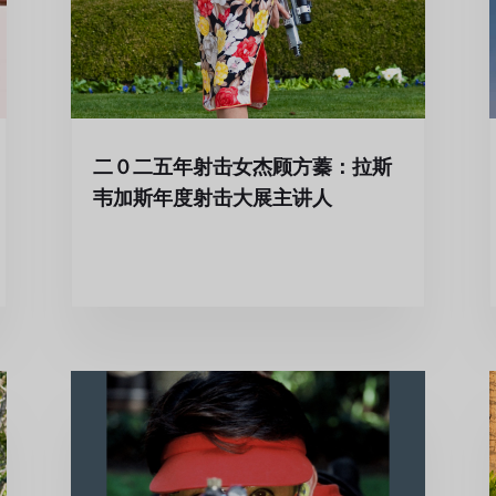
二０二五年射击女杰顾方蓁：拉斯
韦加斯年度射击大展主讲人