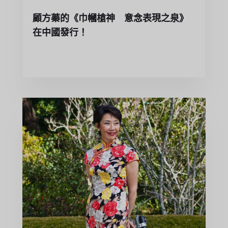
顧方蓁的《巾幗槍神 意念表現之泉》
在中國發行！