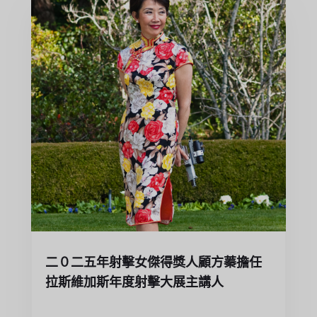
二０二五年射擊女傑得獎人顧方蓁擔任
拉斯維加斯年度射擊大展主講人