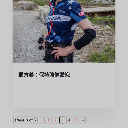
顧方蓁：保持強健體魄
Page 3 of 5
«
1
2
3
4
5
»