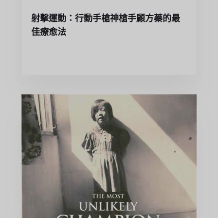
射擊運動：行動手槍神槍手顧方蓁的最
佳療愈法