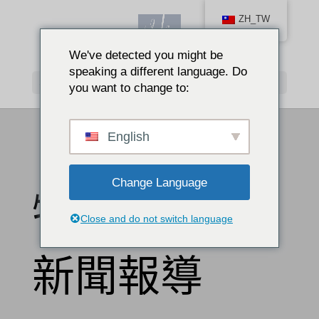
ZH_TW
We've detected you might be
speaking a different language. Do
Select Page
you want to change to:
English
Change Language
特寫文章與
Close and do not switch language
新聞報導