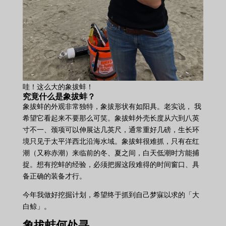
哇！这么大的象拔蚌！
究竟什么是象拔蚌？
象拔蚌的外观非常独特，象拔形状有如阳具。老实说， 我
希望它看起来不要那么可笑。象拔蚌外壳长度从六到八英
寸不一、颈项可以伸展达几英尺，通常重好几磅，生长环
境只见于太平洋西北沿海水域。象拔蚌很难抓，只有在红
潮（又称赤潮）来临前的冬、夏之间，白天低潮时方能捕
捉。想有挖蚌的经验，必须把握这段难得的时间窗口、具
备正确的装备才行。
今年我做好挖掘计划，希望终于抓到自己梦寐以求的「大
白鲸」。
象拔蚌何处寻