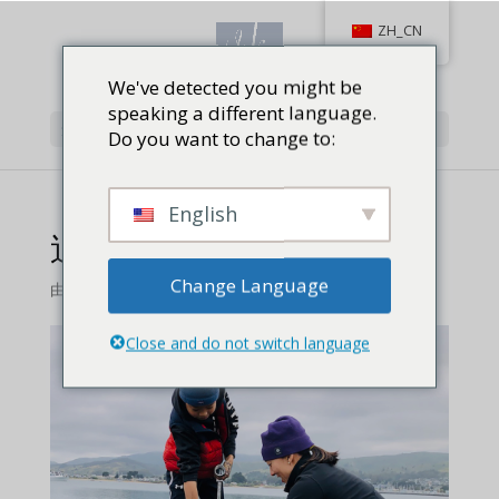
ZH_CN
We've detected you might be
speaking a different language.
选择页面
Do you want to change to:
English
追踪象拔蚌
Change Language
由
对射击,
Close and do not switch language