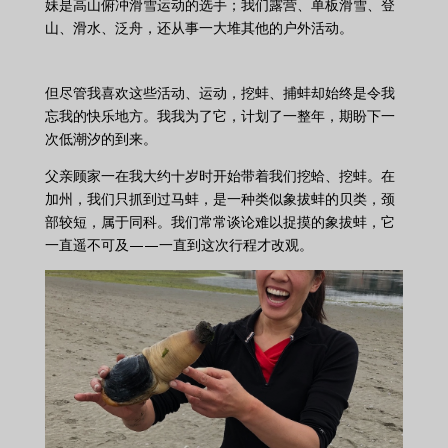
妹是高山俯冲滑雪运动的选手；我们露营、单板滑雪、登
山、滑水、泛舟，还从事一大堆其他的户外活动。
但尽管我喜欢这些活动、运动，挖蚌、捕蚌却始终是令我
忘我的快乐地方。我我为了它，计划了一整年，期盼下一
次低潮汐的到来。
父亲顾家一在我大约十岁时开始带着我们挖蛤、挖蚌。在
加州，我们只抓到过马蚌，是一种类似象拔蚌的贝类，颈
部较短，属于同科。我们常常谈论难以捉摸的象拔蚌，它
一直遥不可及——一直到这次行程才改观。