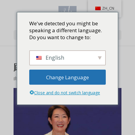
ZH_CN
We've detected you might be
speaking a different language.
选择页面
Do you want to change to:
English
顾方蓁走出舒适区
Change Language
由
对射击,
|
1 条评论
Close and do not switch language