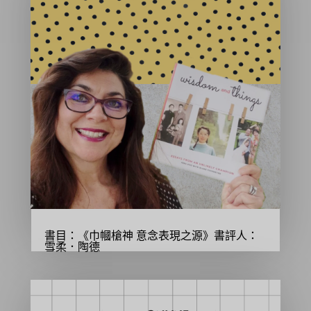
書目：《巾幗槍神 意念表現之源》書評人：
雪柔．陶德