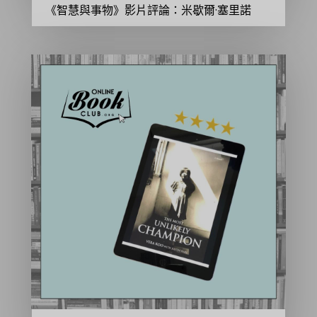
《智慧與事物》影片評論：米歇爾·塞里諾